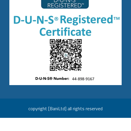
copyright [BaniLtd] all rights reserved