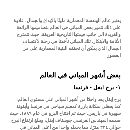
يعتبر عالم الهندسة المعمارية مليئًا بالإبداع والجمال. علاوة
على ذلك تتميز بعض المباني في العالم بتصاميمها الرائعة
والفريدة الى جانب قيمتها التاريخية العريقة، حيث تتمتزج
الأناقة والابتكار. تلك المباني تأخذنا في رحلة لاكتشاف
الجمال الذي يمكن أن تحققه البنية المعمارية على مر
العصور
بعض أشهر المباني في العالم
١- برج ايفل - فرنسا
برج إيفل يعد واحدًا من أشهر المباني على مستوى العالم،
كما يحظى بمكانة بارزة كمعلم سياحي في فرنسا وأيقونة
شهيرة في باريس. حيث تم افتتاح البرج في عام ١٨٨٩، حيث
صممه المهندس الفرنسي جوستاف إيفل، ويبلغ ارتفاع البرج
حوالي ٣٢٤ مترًا، مما يجعله واحدا من أعلى المباني في