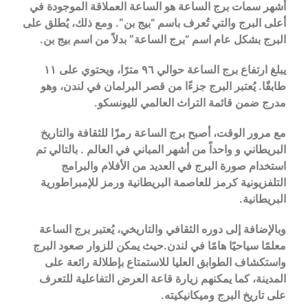
أشهر سمات برج الساعة هو الساعة العملاقة الموجودة في
أعلى البرج والتي تُعرف باسم “بيج بن”. ومع ذلك، يُطلق على
البرج بشكل عام اسم “برج الساعة” بدلاً من اسم بيج بن.
يبلغ ارتفاع برج الساعة حوالي ٩٦ مترًا، ويحتوي على ١١
طابقًا. يُعتبر البرج جزءًا من قصر البرلمان في لندن، وهو
مدرج ضمن قائمة التراث العالمي لليونسكو.
مع مرور الوقت، أصبح برج الساعة رمزًا للثقافة والتاريخ
البريطاني و
واحداً من
أشهر المباني في العالم
. بالتالي تم
استخدام صورة البرج في العديد من الأفلام والبرامج
التلفزيونية كرمز للعاصمة البريطانية ورمز للإمبراطورية
البريطانية.
وبالإضافة إلى دوره الثقافي والتاريخي، يُعتبر برج الساعة
معلمًا سياحيًا هامًا في لندن.حيث يمكن للزوار صعود البرج
واستكشاف الطوابق العليا للاستمتاع بإطلالة رائعة على
المدينة، كما يمكنهم زيارة قاعة العرض التفاعلية للتعرف
على تاريخ البرج وميكانيكيته.