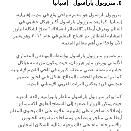
٥. متروبول باراسول - إسبانيا
متروبول باراسول هو معلم سياحي يقع في مدينة إشبيلية،
إسبانيا. كما يعد متروبول باراسول أكبر هيكل خشبي في
العالم ويعرف أيضًا بـ”الفطائر العملاقة” نظرًا لشكله البارز
المشابه للفطائر. تم افتتاح المعلم في عام ٢٠١١ وهو يعتبر
الآن واحدًا من أهم معالم المدينة.
تم تصميم متروبول باراسول بواسطة المهندس المعماري
الألماني يورغن ماير هيرمان، حيث يتكون من ستة هياكل
خشبية متصلة تغطي منطقة كبيرة في الحي القديم لإشبيلية.
كما تم استخدام الخشب المعالج بشكل فني لخلق تصميم
هندسي فريد يعكس التراث العربي-الإسباني للمدينة.
كما يوفر متروبول باراسول مناظر بانورامية رائعة للمدينة،
حيث يمكن للزوار الصعود إلى السطح العلوي للاستمتاع
بإطلالات ساحرة على إشبيلية. علاوة على ذلك يحتوي المعلم
أيضًا على متاجر ومطاعم ومساحات مفتوحة للجلوس
والاسترخاء. بناء على ذلك وجهة مثالية للسكان المحليين