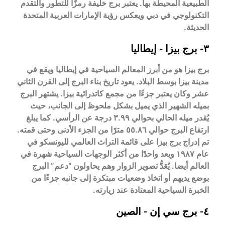
الطبيعية المحيطة بها. يعتبر برج خليفة رمزًا للتطور والتقدم
التكنولوجي في دبي ويعكس رؤية الإمارات العربية المتحدة
الحديثة.
٣- برج بيزا - إيطاليا
برج بيزا هو من أبرز المعالم السياحية في إيطاليا ويقع في
مدينة بيزا بوسط البلاد. يعود تاريخ بناء البرج إلى القرن الثاني
عشر وكان يعتبر جزءًا من مجمع كاتدرائية بيزا. يشتهر البرج
بميله الشهير الذي يميل بشكل ملحوظ إلى الجانب، حيث
يُقدر ميله الحالي بحوالي ٣.٩٩ درجة عن الرأسي. كما يبلغ
ارتفاع البرج حوالي ٥٥.٨٦ مترًا من الجزء الأدنى وحتى قمته.
تم إدراج برج بيزا على قائمة التراث العالمي لليونسكو في
عام ١٩٨٧ ويعد واحدًا من أكثر الوجهات السياحية شهرة في
العالم أيضا. يُعَدُّ تصوير الزوار وهم يحاولون “دعم” البرج
بوضع يديهم أو اتخاذ وضعيات مبتكرة إلى جانبه جزءًا من
الخبرة السياحية المعتادة عند زيارته.
٤- برج سي إن - الصين