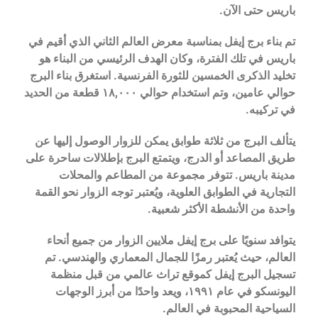
باريس حتى الآن.
تم بناء برج إيفل بمناسبة معرض العالم الثاني الذي أقيم في
باريس في تلك الفترة، وكان الهدف الرئيسي من البناء هو
تخليد الذكرى الخمسين للثورة الفرنسية. استغرق بناء البرج
حوالي عامين، وتم استخدام حوالي ١٨,٠٠٠ قطعة من الحديد
في تركيبه.
يتألف البرج من ثلاثة طوابق يمكن للزوار الوصول إليها عن
طريق المصاعد أو الدرج، ويتمتع البرج بإطلالات ساحرة على
مدينة باريس. تتوفر مجموعة من المطاعم والمحلات
التجارية في الطوابق العلوية، ويُعتبر توجه الزوار نحو القمة
واحدة من الأنشطة الأكثر شعبية.
يتوافد سنويًا على برج إيفل ملايين الزوار من جميع أنحاء
العالم، حيث يُعتبر رمزًا للجمال المعماري والهندسي. تم
تسجيل البرج إيفل كموقع تراث عالمي من قبل منظمة
اليونسكو في عام ١٩٩١، ويعد واحدًا من أبرز الوجهات
السياحية المحبوبة في العالم.