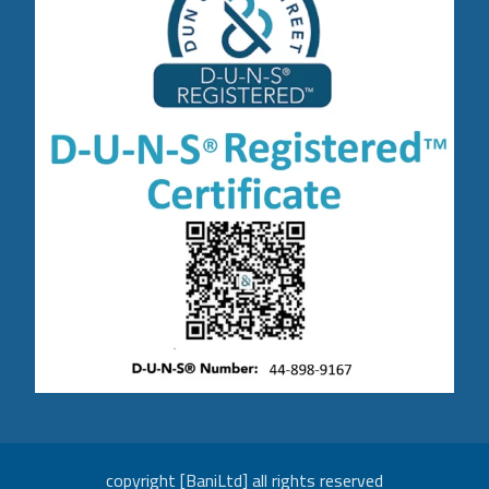
copyright [BaniLtd] all rights reserved