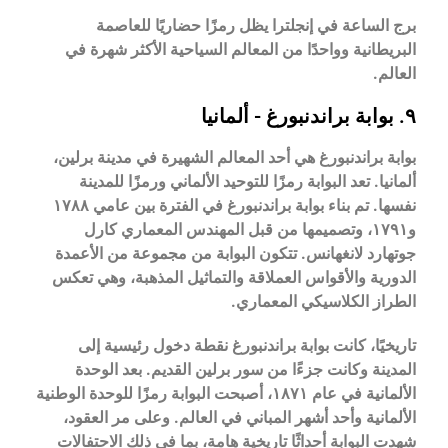
برج الساعة في إنجلترا يظل رمزًا حضاريًا للعاصمة
البريطانية وواحدًا من المعالم السياحية الأكثر شهرة في
العالم.
٩. بوابة براندنبورغ - ألمانيا
بوابة براندنبورغ هي أحد المعالم الشهيرة في مدينة برلين،
ألمانيا. تعد البوابة رمزًا للتوحيد الألماني ورمزًا للمدينة
نفسها. تم بناء بوابة براندنبورغ في الفترة بين عامي ١٧٨٨
و١٧٩١، وتصميمها من قبل المهندس المعماري كارل
جوتهارد لانغهانس. تتكون البوابة من مجموعة من الأعمدة
الدورية والأقواس العملاقة والتماثيل المذهبة، وهي تعكس
الطراز الكلاسيكي المعماري.
تاريخيًا، كانت بوابة براندنبورغ نقطة دخول رئيسية إلى
المدينة وكانت جزءًا من سور برلين القديم. بعد الوحدة
الألمانية في عام ١٨٧١، أصبحت البوابة رمزًا للوحدة الوطنية
الألمانية وأحد
أشهر المباني في العالم
. وعلى مر العقود،
شهدت البوابة أحداثًا تاريخية هامة، بما في ذلك الاحتفالات