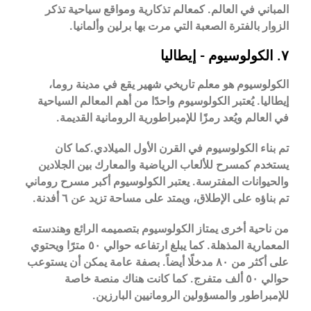
المباني في العالم
.
كمعالم تذكارية ومواقع سياحية تذكر
الزوار بالفترة الصعبة التي مرت بها برلين وألمانيا.
٧. الكولوسيوم - إيطاليا
الكولوسيوم هو معلم تاريخي شهير يقع في مدينة روما،
إيطاليا. يُعتبر الكولوسيوم واحدًا من أهم المعالم السياحية
في العالم ويُعد رمزًا للإمبراطورية الرومانية القديمة.
تم بناء الكولوسيوم في القرن الأول الميلادي.كما كان
يستخدم كمسرح للألعاب الرياضية والمعارك بين الجلادين
والحيوانات المفترسة. يعتبر الكولوسيوم أكبر مسرح روماني
تم بناؤه على الإطلاق، ويمتد على مساحة تزيد عن ٦ أفدنة.
من ناحية أخرى يمتاز الكولوسيوم بتصميمه الرائع وهندسته
المعمارية المذهلة. كما يبلغ ارتفاعه حوالي ٥٠ مترًا ويحتوي
على أكثر من ٨٠ مدخلًا أيضاً. بصفة عامة يمكن أن يستوعب
حوالي ٥٠ ألف متفرج. كما كانت هناك منصة خاصة
للإمبراطور والمسؤولين الرومانيين البارزين.