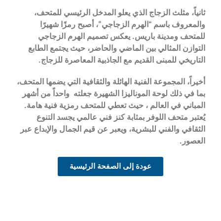
ثانياً، مثلث الزجاج الذي يعلو المدخل الرئيسي للمتحف،
والمعروف باسم “الهرم الزجاجي”، أصبح رمزًا شهيرًا
للمتحف ومدينة باريس. يعكس تصميم الهرم الزجاجي
التوازن المثالي بين الماضي والحاضر، حيث يجتمع الطابع
التاريخي للمبنى القديم مع الجاذبية المعاصرة للزجاج.
أخيراً، المجموعة الفنية الهائلة والثقافية التي يضمها المتحف،
بما في ذلك لوحة الموناليزا الشهيرة جعلته
واحداً من
أشهر
المباني في العالم
، حيث تعطي للمتحف رمزية فنية هامة.
يُعتبر متحف اللوفر بمثابة كنز فني عالمي يجسد التنوع
الثقافي والفني للبشرية، ويعبر عن قيم الجمال والإبداع عبر
العصور.
عودة إلى الصفحة الرئيسية