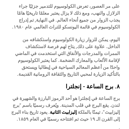
على مر العصور، تعرض الكولوسيوم للتدمير جزئيًا جراء
الزلازل والنهب، ومع ذلك لا يزال يعتبر معلمًا تاريخيًا هامًا
يجذب الزوار من جميع أنحاء العالم. في النهاية, تم إدراج
الكولوسيوم في قائمة اليونسكو للتراث العالمي عام ١٩٨٠.
اليوم، يمكن للزوار زيارة الكولوسيوم واستكشافه من
الداخل. علاوة على ذلك, يتاح لهم فرصة لاستكشاف
الممرات والمدرجات والأنفاق التي استخدمت في الماضي
لإقامة الألعاب والمعارك الضخمة. كما يعتبر الكولوسيوم
واحدًا من أعظم المعالم السياحية في إيطاليا ويستحق
بالتأكيد الزيارة لمحبي التاريخ والثقافة الرومانية القديمة.
٨. برج الساعة - إنجلترا
برج الساعة في إنجلترا هو أحد الرموز البارزة والشهيرة في
لندن. يقع البرج في قلب المدينة. ويُعرف رسميًا باسم “برج
إليزابيث”، تيمنًا بالملكة
إليزابيث الثانية
. يعود تاريخ بناء البرج
إلى القرن الـ ١٩ حيث تم افتتاحه رسميًا في العام ١٨٥٩.