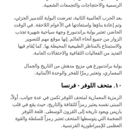
الرسمية والاحتجاجات والتجمعات الشعبية.
بعد الحرب العالمية الثانية، تعرضت البوابة للتدمير الجزئي،
وتم إعادة بناؤها واستعادتها في الأعوام اللاحقة. في الوقت
الحاضر، تعتبر بوابة براندنبورغ وجهة سياحية شهيرة تجذب
الزوار من جميع أنحاء العالم. إنها موقع مهم للتصوير
والاستمتاع بالمناظر الطبيعية المحيطة بها. كما يُقام فيها
العديد من الفعاليات الثقافية والاحتفالات العامة.
بوابة براندنبورغ هي مزيج مدهش من التاريخ والجمال
المعماري، وتعتبر رمزًا للفخر والوحدة الألمانية.
١٠. متحف اللوفر - فرنسا
الرمزية المعمارية لمتحف اللوفر تكمن في عدة جوانب. أولاً،
المبنى نفسه يعتبر رمزاً للثقافة والتاريخ، حيث يقع في قلب
باريس ويعود تاريخه إلى القرون الوسطى. قلعة اللوفر
الضخمة التي يتوسطها المتحف تعتبر رمزاً للسلطة والقوة
العظمى للإمبراطورية الفرنسية.