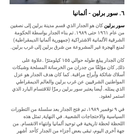
٦. سور برلين - ألمانيا
سور برلين
كان هو الجدار الذي قسم مدينة برلين إلى نصفين
من عام ١٩٦١ حتى ١٩٨٩. تم بناء الجدار بواسطة الحكومة
الشرقية الألمانية الاشتراكية (جمهورية ألمانيا الديمقراطية)
لمنع الهجرة غير المشروعة من شرق برلين إلى غرب برلين.
كان الجدار يبلغ طوله حوالي ١٥٥ كيلومترًا .
علاوة على
ذلك,
كان مؤلفًا من جدران من الخرسانة المسلحة وشبكات
أسلاك شائكة وأبراج مراقبة. كما
كان هدف الجدار هو عزل
المواطنين الشرقيين عن غرب برلين والعالم الديمقراطي
الذي يمثله. أيضا يعتبر سور برلين رمزًا للاقتسام البارد الذي
استمر لعقود.
في ٩ نوفمبر ١٩٨٩، تم فتح الجدار بعد سلسلة من التطورات
السياسية والاحتجاجات الشعبية.
في النهاية,
تمثل هذه
اللحظة لحظة تاريخية في توحيد ألمانيا وانتهاء الانقسام. من
جهة أخرى اليوم، تبقى بعض أجزاء من الجدار كأحد
أشهر