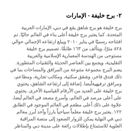
٢- برج خليفة - الإمارات
برج خليفة هو برج شاهق يقع في دبي، الإمارات العربية
المتحدة. كما يعتبر برج خليفة أعلى بناء في العالم حاليًا. تم
افتتاحه رسميًا في يناير ٢٠١٠ ويبلغ ارتفاعه الإجمالي حوالي
٨٢٨ مترًا، ويتألف من ١٦٣ طابقًا. تصميم برج خليفة
مستوحى من الهندسة المعمارية الإسلامية والعربية
التقليدية، ويجمع بين العناصر الحديثة والتقنيات المتطورة.
يضم البرج مجموعة متنوعة من المرافق والمساحات بما في
ذلك فندق فاخر، وشقق سكنية، ومكاتب تجارية، ومطاعم،
ومرافق ترفيهيةأيضا. إضافة إلى ارتفاعه الشاهق، يحتوي
برج خليفة على العديد من الأرقام القياسية الأخرى. يحتوي
على أعلى مرصد في العالم، وأسرع مصعد في العالم أيضا،
علاوة على ذلك أعلى مطعم في العالم الموجود في الطابق
١٢٢. يعتبر برج خليفة معلماً سياحياً بارزاً وأحد أبرز معالم
دبي.في النهاية يمكن للزوار الصعود إلى منصة المراقبة
العلوية للاستمتاع بإطلالات رائعة على مدينة دبي والمناظر