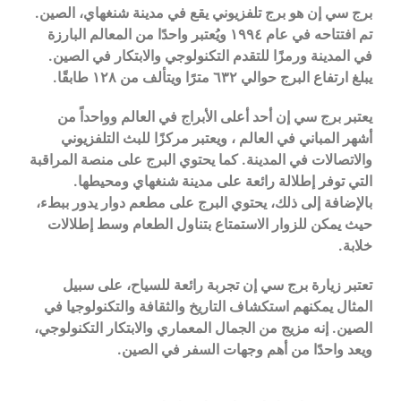
برج سي إن هو برج تلفزيوني يقع في مدينة شنغهاي، الصين.
تم افتتاحه في عام ١٩٩٤ ويُعتبر واحدًا من المعالم البارزة
في المدينة ورمزًا للتقدم التكنولوجي والابتكار في الصين.
يبلغ ارتفاع البرج حوالي ٦٣٢ مترًا ويتألف من ١٢٨ طابقًا.
يعتبر برج سي إن أحد أعلى الأبراج في العالم وواحداً من
أشهر المباني في العالم ، ويعتبر مركزًا للبث التلفزيوني
والاتصالات في المدينة. كما يحتوي البرج على منصة المراقبة
التي توفر إطلالة رائعة على مدينة شنغهاي ومحيطها.
بالإضافة إلى ذلك، يحتوي البرج على مطعم دوار يدور ببطء،
حيث يمكن للزوار الاستمتاع بتناول الطعام وسط إطلالات
خلابة.
تعتبر زيارة برج سي إن تجربة رائعة للسياح، على سبيل
المثال يمكنهم استكشاف التاريخ والثقافة والتكنولوجيا في
الصين. إنه مزيج من الجمال المعماري والابتكار التكنولوجي،
ويعد واحدًا من أهم وجهات السفر في الصين.